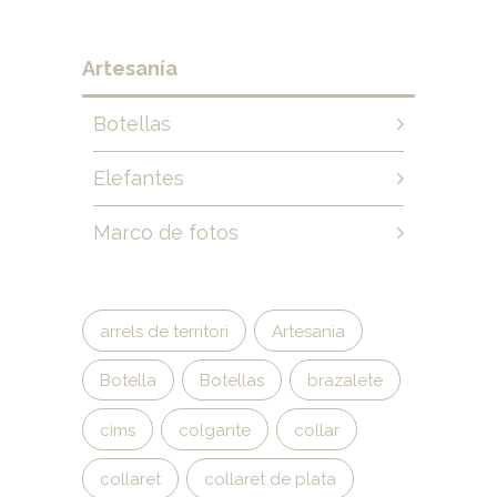
Artesanía
Botellas
Elefantes
Marco de fotos
arrels de territori
Artesania
Botella
Botellas
brazalete
cims
colgante
collar
collaret
collaret de plata