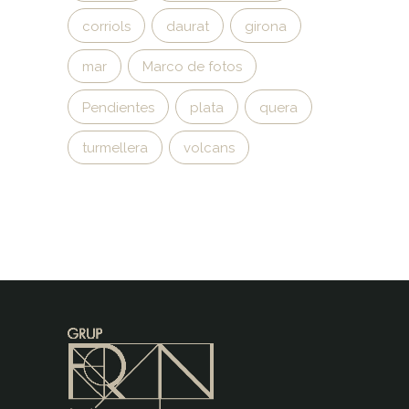
corriols
daurat
girona
mar
Marco de fotos
Pendientes
plata
quera
turmellera
volcans