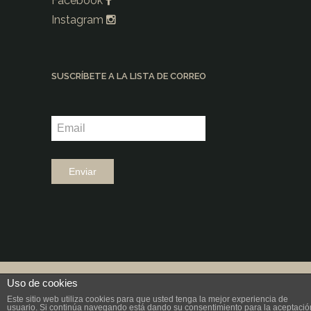
Facebook
Instagram
SUSCRÍBETE A LA LISTA DE CORREO
©2026 |
Grup Fundació Ramon Noguera
Uso de cookies
Este sitio web utiliza cookies para que usted tenga la mejor experiencia de
|
Diseño: aeiou
usuario. Si continúa navegando está dando su consentimiento para la aceptació