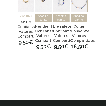
Leer más
Añadir al
Añadir al
Añadir al
carrito
carrito
carrito
Anillo
Pendientes
Brazalete
Collar
Confianza-
Confianza-
Confianza-
Confianza-
Valores
Valores
Valores
Valores
Compartidos
Compartidos
Compartidos
Compartidos
9,50
€
9,50
€
9,50
€
18,50
€