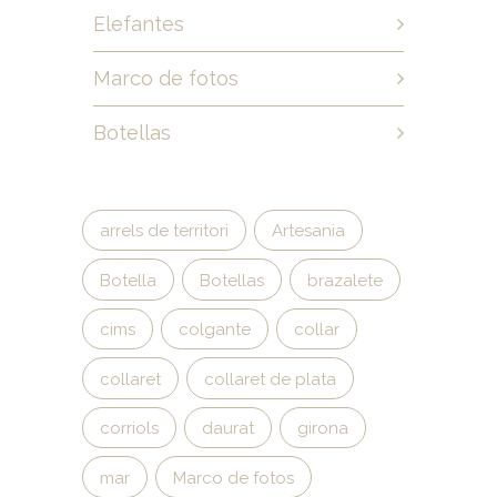
Elefantes
Marco de fotos
Botellas
arrels de territori
Artesania
Botella
Botellas
brazalete
cims
colgante
collar
collaret
collaret de plata
corriols
daurat
girona
mar
Marco de fotos