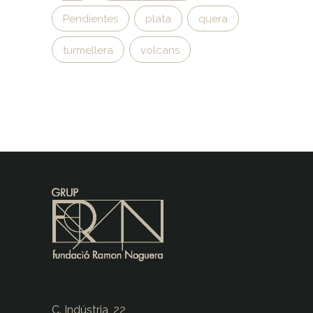
Pendientes
plata
quera
turmellera
volcans
C. Indústria, 22