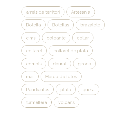
arrels de territori
Artesania
Botella
Botellas
brazalete
cims
colgante
collar
collaret
collaret de plata
corriols
daurat
girona
mar
Marco de fotos
Pendientes
plata
quera
turmellera
volcans