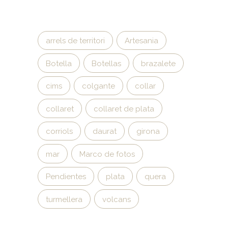
arrels de territori
Artesania
Botella
Botellas
brazalete
cims
colgante
collar
collaret
collaret de plata
corriols
daurat
girona
mar
Marco de fotos
Pendientes
plata
quera
turmellera
volcans