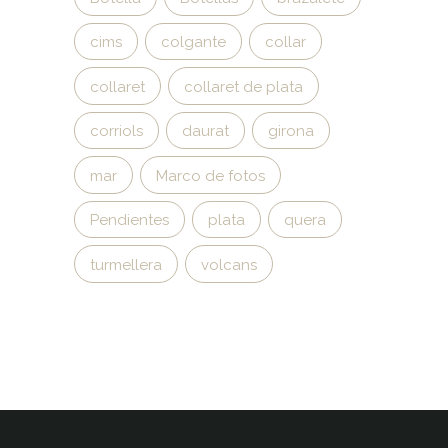
cims
colgante
collar
collaret
collaret de plata
corriols
daurat
girona
mar
Marco de fotos
Pendientes
plata
quera
turmellera
volcans