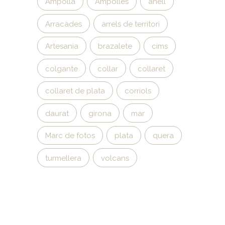
Ampolla
Ampolles
anell
Arracades
arrels de territori
Artesania
brazalete
cims
colgante
collar
collaret
collaret de plata
corriols
daurat
girona
mar
Marc de fotos
plata
quera
turmellera
volcans