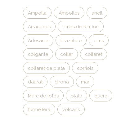
Ampolla
Ampolles
anell
Arracades
arrels de territori
Artesania
brazalete
cims
colgante
collar
collaret
collaret de plata
corriols
daurat
girona
mar
Marc de fotos
plata
quera
turmellera
volcans