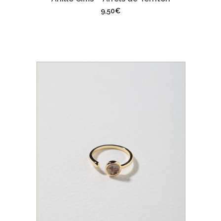
9,50
€