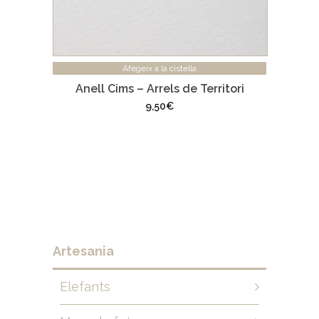
Afegeix a la cistella
Anell Cims – Arrels de Territori
9,50
€
Artesania
Elefants