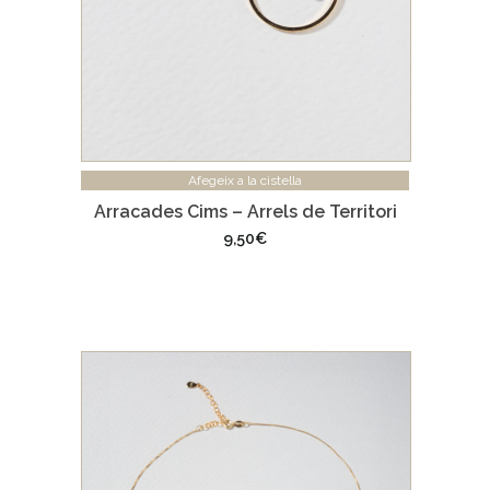
Afegeix a la cistella
Arracades Cims – Arrels de Territori
9,50
€