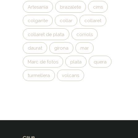
Artesania
brazalete
cims
colgante
collar
collaret
collaret de plata
corriols
daurat
girona
mar
Marc de fotos
plata
quera
turmellera
volcans