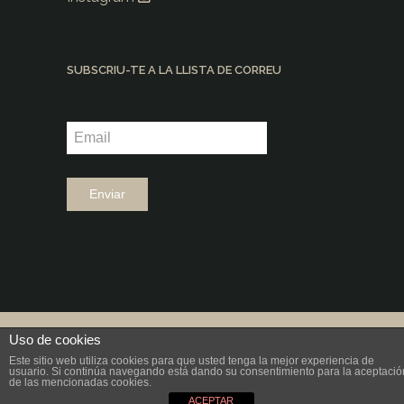
SUBSCRIU-TE A LA LLISTA DE CORREU
©2026 |
Grup Fundació Ramon Noguera
Uso de cookies
|
Disseny: aeiou
Este sitio web utiliza cookies para que usted tenga la mejor experiencia de
usuario. Si continúa navegando está dando su consentimiento para la aceptació
de las mencionadas cookies.
ACEPTAR