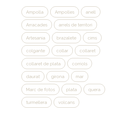
Ampolla
Ampolles
anell
Arracades
arrels de territori
Artesania
brazalete
cims
colgante
collar
collaret
collaret de plata
corriols
daurat
girona
mar
Marc de fotos
plata
quera
turmellera
volcans