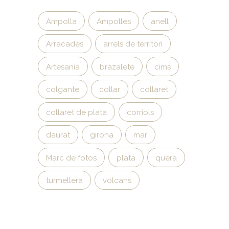
Ampolla
Ampolles
anell
Arracades
arrels de territori
Artesania
brazalete
cims
colgante
collar
collaret
collaret de plata
corriols
daurat
girona
mar
Marc de fotos
plata
quera
turmellera
volcans