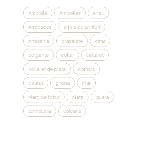
Ampolla
Ampolles
anell
Arracades
arrels de territori
Artesania
brazalete
cims
colgante
collar
collaret
collaret de plata
corriols
daurat
girona
mar
Marc de fotos
plata
quera
turmellera
volcans