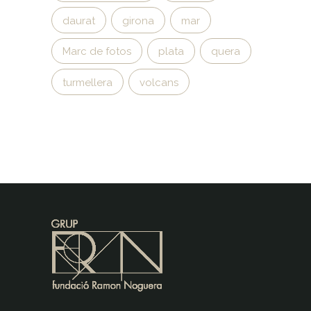
daurat
girona
mar
Marc de fotos
plata
quera
turmellera
volcans