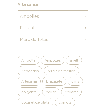
Artesania
Ampolles
Elefants
Marc de fotos
Ampolla
Ampolles
anell
Arracades
arrels de territori
Artesania
brazalete
cims
colgante
collar
collaret
collaret de plata
corriols