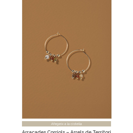
Afegeix a la cistella
Arracades Corriols – Arrels de Territori