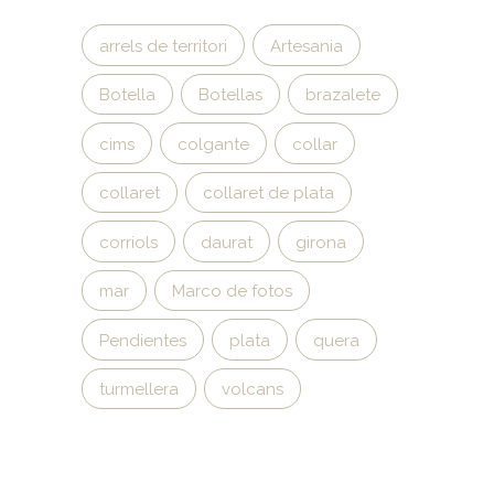
arrels de territori
Artesania
Botella
Botellas
brazalete
cims
colgante
collar
collaret
collaret de plata
corriols
daurat
girona
mar
Marco de fotos
Pendientes
plata
quera
turmellera
volcans