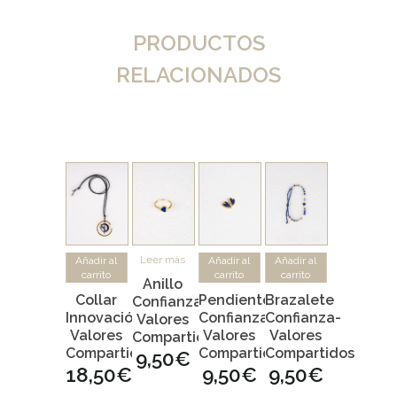
PRODUCTOS
RELACIONADOS
Leer más
Añadir al
Añadir al
Añadir al
carrito
carrito
carrito
Anillo
Collar
Pendientes
Brazalete
Confianza-
Innovación-
Confianza-
Confianza-
Valores
Valores
Valores
Valores
Compartidos
Compartidos
Compartidos
Compartidos
9,50
€
18,50
€
9,50
€
9,50
€