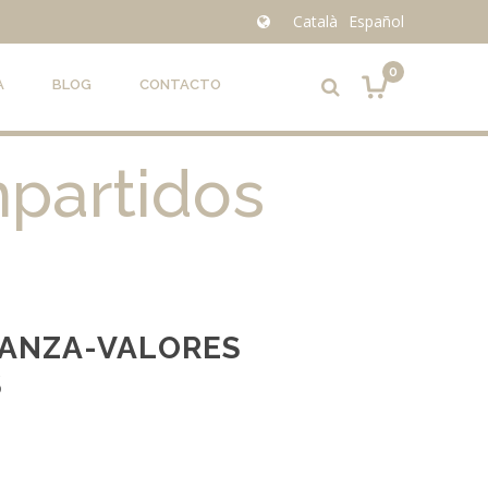
Català
Español
0
A
BLOG
CONTACTO
mpartidos
IANZA-VALORES
S