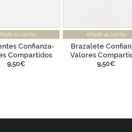
ñadir al carrito
Añadir al carrito
entes Confianza-
Brazalete Confian
es Compartidos
Valores Comparti
9,50
€
9,50
€