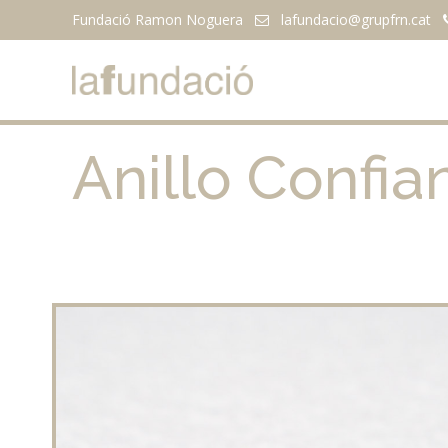
Fundació Ramon Noguera
lafundacio@
grupfrn.cat
Anillo Confi