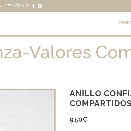
972 237 611
TIEND
anza-Valores Co
ANILLO CONF
COMPARTIDO
9,50
€