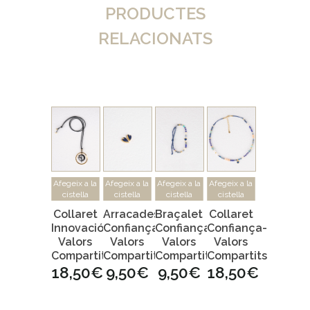
PRODUCTES
RELACIONATS
Afegeix a la
Afegeix a la
Afegeix a la
Afegeix a la
cistella
cistella
cistella
cistella
Collaret
Arracades
Braçalet
Collaret
Innovació-
Confiança-
Confiança-
Confiança-
Valors
Valors
Valors
Valors
Compartits
Compartits
Compartits
Compartits
18,50
€
9,50
€
9,50
€
18,50
€