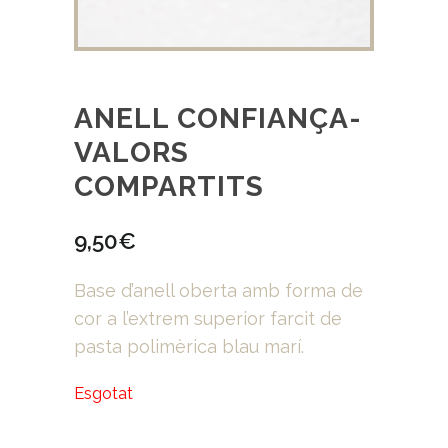
ANELL CONFIANÇA-
VALORS
COMPARTITS
9,50
€
Base d’anell oberta amb forma de
cor a l’extrem superior farcit de
pasta polimèrica blau marí.
Esgotat