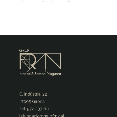
C. Indústria, 22
17005 Girona
Tel. 972 237 611
lafundacio@
grupfrn.cat