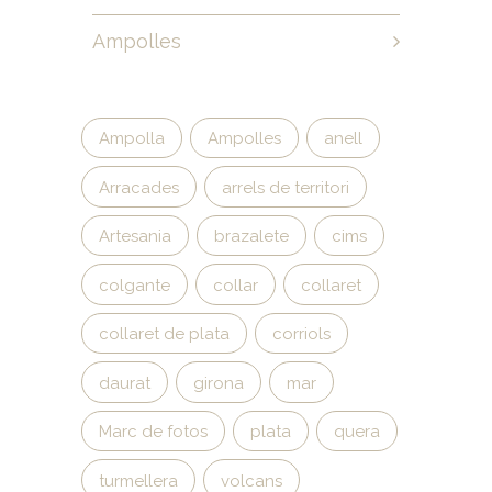
Ampolles
Ampolla
Ampolles
anell
Arracades
arrels de territori
Artesania
brazalete
cims
colgante
collar
collaret
collaret de plata
corriols
daurat
girona
mar
Marc de fotos
plata
quera
turmellera
volcans