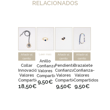
RELACIONADOS
Leer más
Añadir al
Añadir al
Añadir al
carrito
carrito
carrito
Anillo
Collar
Pendientes
Brazalete
Confianza-
Innovación-
Confianza-
Confianza-
Valores
Valores
Valores
Valores
Compartidos
Compartidos
Compartidos
Compartidos
9,50
€
18,50
€
9,50
€
9,50
€