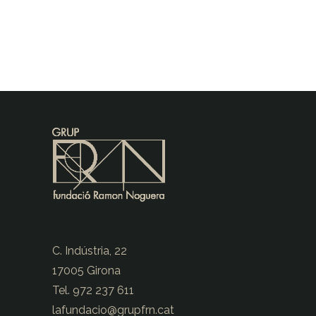
C. Indústria, 22
17005 Girona
Tel. 972 237 611
lafundacio@
grupfrn.cat