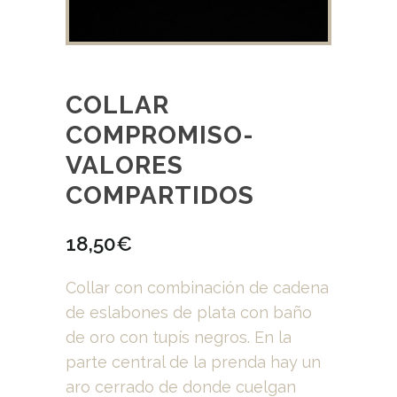
COLLAR
COMPROMISO-
VALORES
COMPARTIDOS
18,50
€
Collar con combinación de cadena
de eslabones de plata con baño
de oro con tupís negros. En la
parte central de la prenda hay un
aro cerrado de donde cuelgan