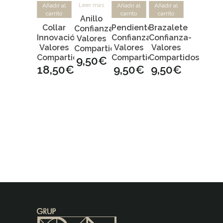
Leer más
Añadir al
Añadir al
Añadir al
carrito
carrito
carrito
Anillo
Collar
Pendientes
Brazalete
Confianza-
Innovación-
Confianza-
Confianza-
Valores
Valores
Valores
Valores
Compartidos
Compartidos
Compartidos
Compartidos
9,50
€
18,50
€
9,50
€
9,50
€