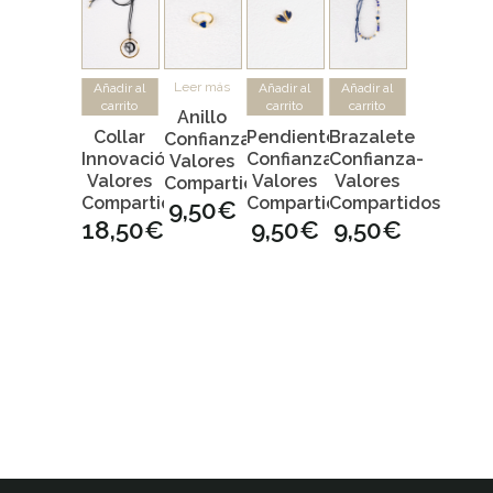
Leer más
Añadir al
Añadir al
Añadir al
carrito
carrito
carrito
Anillo
Collar
Pendientes
Brazalete
Confianza-
Innovación-
Confianza-
Confianza-
Valores
Valores
Valores
Valores
Compartidos
Compartidos
Compartidos
Compartidos
9,50
€
18,50
€
9,50
€
9,50
€