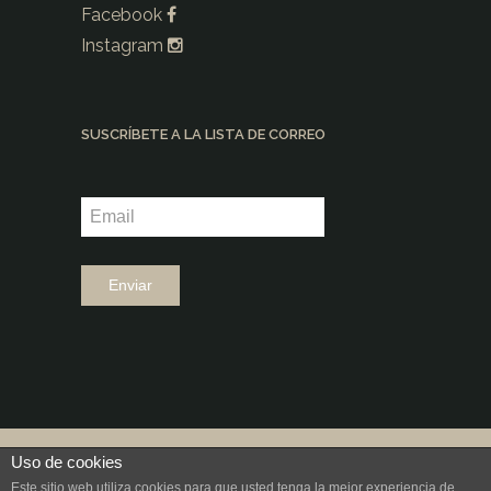
Facebook
Instagram
SUSCRÍBETE A LA LISTA DE CORREO
©2026 |
Grup Fundació Ramon Noguera
Uso de cookies
|
Diseño: aeiou
Este sitio web utiliza cookies para que usted tenga la mejor experiencia de