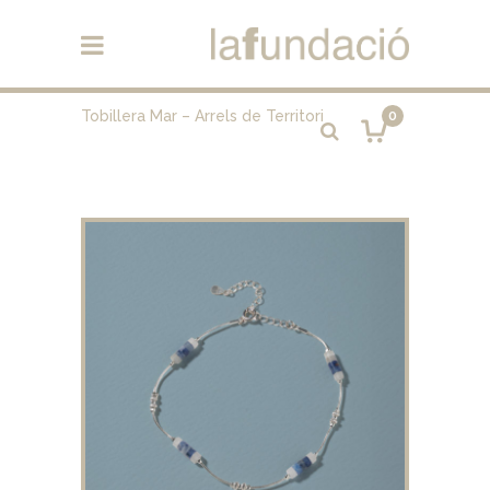
Tobillera Mar – Arrels de Territori
0