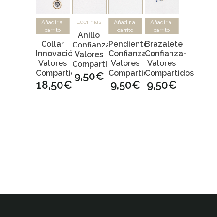
Leer más
Añadir al
Añadir al
Añadir al
carrito
carrito
carrito
Anillo
Collar
Pendientes
Brazalete
Confianza-
Innovación-
Confianza-
Confianza-
Valores
Valores
Valores
Valores
Compartidos
Compartidos
Compartidos
Compartidos
9,50
€
18,50
€
9,50
€
9,50
€