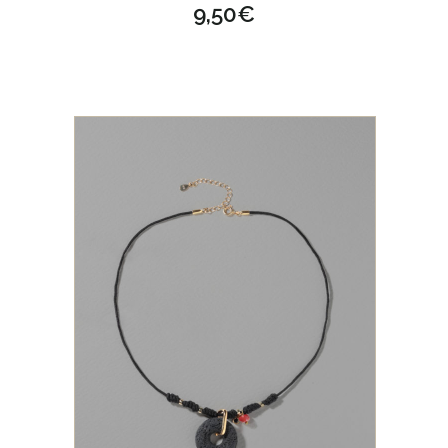
9,50
€