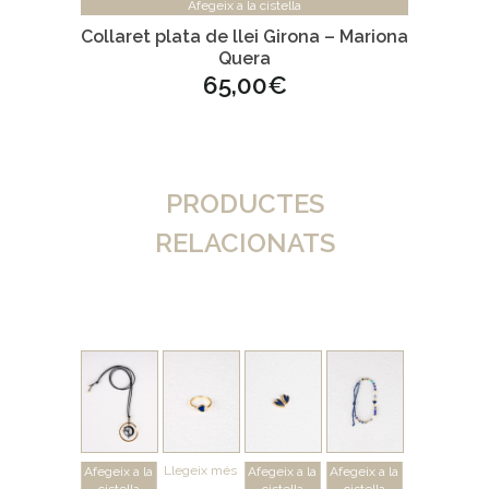
Afegeix a la cistella
Collaret plata de llei Girona – Mariona
Quera
65,00
€
PRODUCTES
RELACIONATS
Llegeix més
Afegeix a la
Afegeix a la
Afegeix a la
cistella
cistella
cistella