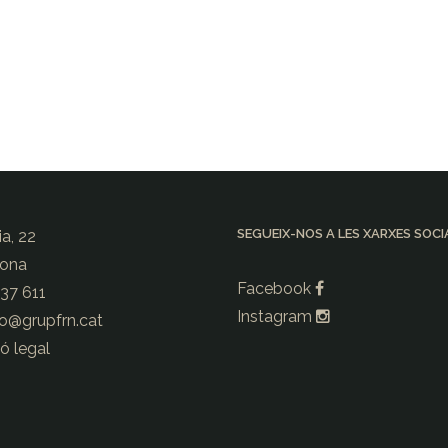
SEGUEIX-NOS A LES XARXES SOCI
ia, 22
rona
Facebook
237 611
Instagram
io@
grupfrn.cat
ó legal