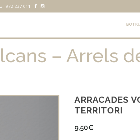
972 237 611
BOTIG
cans – Arrels de
ARRACADES V
TERRITORI
9,50
€