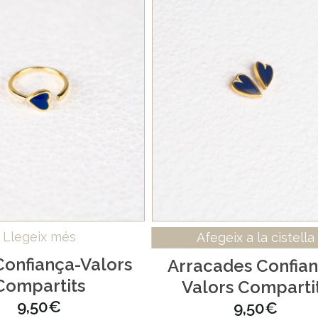
Llegeix més
Afegeix a la cistella
Confiança-Valors
Arracades Confian
Compartits
Valors Comparti
9,50
€
9,50
€