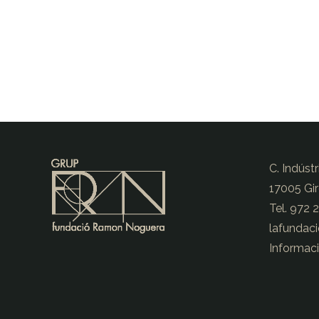
C. Indústr
17005 Gi
Tel. 972 
lafundac
Informaci