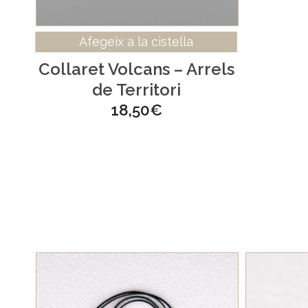
Afegeix a la cistella
Collaret Volcans – Arrels
de Territori
18,50
€