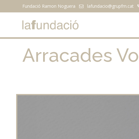
Fundació Ramon Noguera
lafundacio@
grupfrn.cat
Arracades Vol