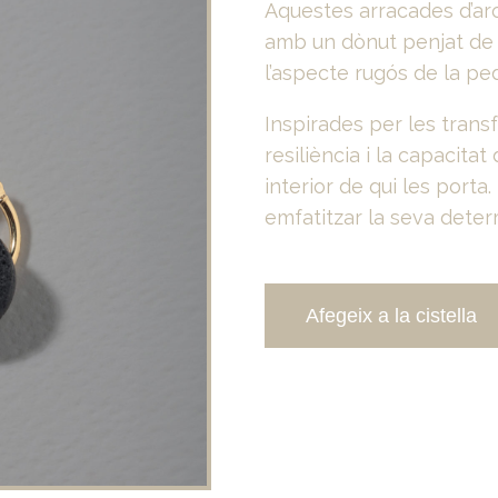
Aquestes arracades d’ar
amb un dònut penjat de 
l’aspecte rugós de la pe
Inspirades per les tran
resiliència i la capacita
interior de qui les porta
emfatitzar la seva deter
Afegeix a la cistella