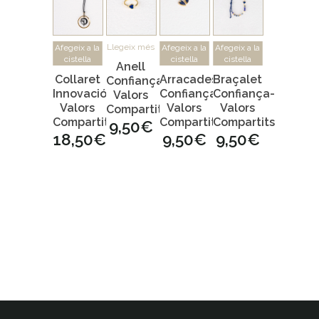
Llegeix més
Afegeix a la
Afegeix a la
Afegeix a la
cistella
cistella
cistella
Anell
Collaret
Arracades
Braçalet
Confiança-
Innovació-
Confiança-
Confiança-
Valors
Valors
Valors
Valors
Compartits
Compartits
Compartits
Compartits
9,50
€
18,50
€
9,50
€
9,50
€