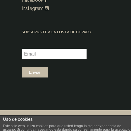
Facebook
Instagram
SUBSCRIU-TE A LA LLISTA DE CORREU
©2026 |
Grup Fundació Ramon Noguera
Uso de cookies
Este sitio web utiliza cookies para que usted tenga la mejor experiencia de
|
Disseny: aeiou
usuario. Si continúa navegando está dando su consentimiento para la aceptació