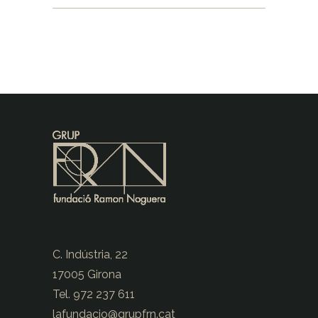
C. Indústria, 22
17005 Girona
Tel. 972 237 611
lafundacio@
grupfrn.cat