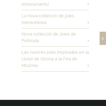
emocionants!
La nova col·lecció de joies
meravellosa
Nova col·lecció de Joies de
Pel·lícula
Les nostres joies inspirades en la
ciutat de Girona a la Fira de
Mostres