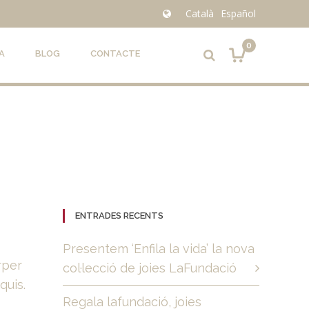
Català
Español
0
A
BLOG
CONTACTE
ENTRADES RECENTS
Presentem ‘Enfila la vida’ la nova
rper
col·lecció de joies LaFundació
quis.
Regala lafundació, joies