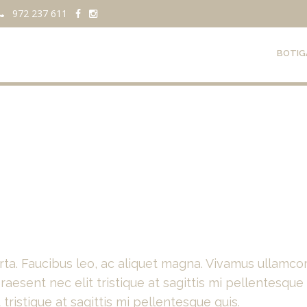
972 237 611
BOTIG
orta. Faucibus leo, ac aliquet magna. Vivamus ullamco
Praesent nec elit tristique at sagittis mi pellentesque 
 tristique at sagittis mi pellentesque quis.