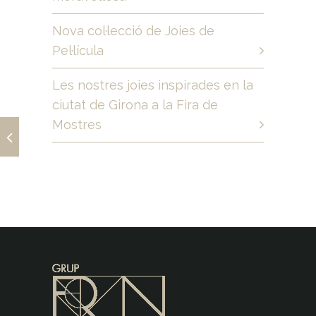
Nova col·lecció de Joies de
Pel·lícula
Les nostres joies inspirades en la
ciutat de Girona a la Fira de
Mostres