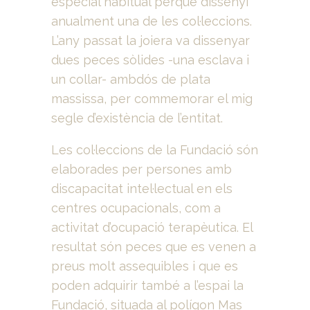
especial habitual perquè dissenyi
anualment una de les col·leccions.
L’any passat la joiera va dissenyar
dues peces sòlides -una esclava i
un collar- ambdós de plata
massissa, per commemorar el mig
segle d’existència de l’entitat.
Les col·leccions de la Fundació són
elaborades per persones amb
discapacitat intel·lectual en els
centres ocupacionals, com a
activitat d’ocupació terapèutica. El
resultat són peces que es venen a
preus molt assequibles i que es
poden adquirir també a l’espai la
Fundació, situada al polígon Mas