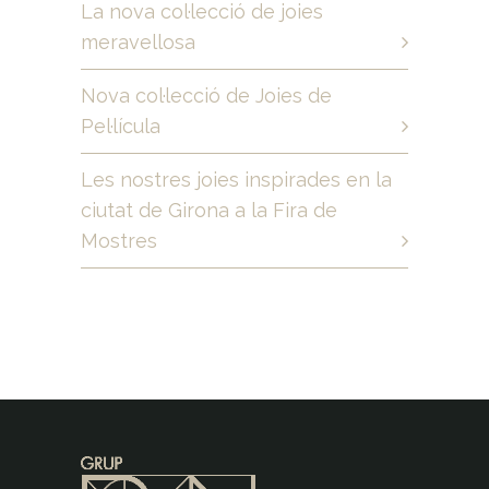
La nova col·lecció de joies
meravellosa
Nova col·lecció de Joies de
Pel·lícula
Les nostres joies inspirades en la
ciutat de Girona a la Fira de
Mostres