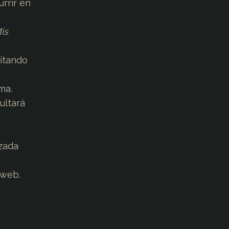
rrir en
is
sitando
ma.
ultará
zada
 web.