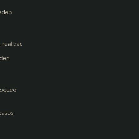
ueden
realizar.
eden
bloqueo
pasos