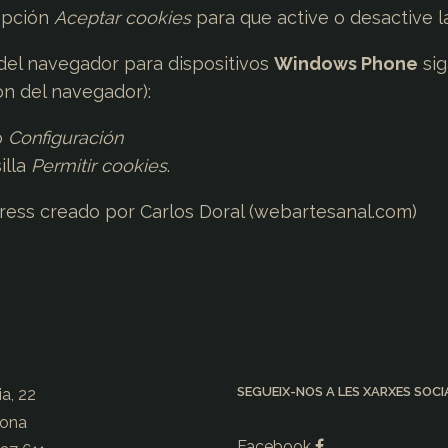
 opción
Aceptar cookies
para que active o desactive la 
del navegador para dispositivos
Windows Phone
sig
ón del navegador):
o
Configuración
illa
Permitir cookies
.
ress
creado por Carlos Doral (
webartesanal.com
)
SEGUEIX-NOS A LES XARXES SOCI
ia, 22
rona
Facebook