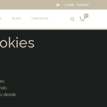
Català
Español
0
A
BLOG
CONTACTE
okies
si
ando
do desde