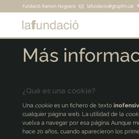
Fundació Ramon Noguera
lafundacio@
grupfrn.cat
Más informac
¿Qué es una cookie?
Una
cookie
es un fichero de texto
inofensi
cualquier página web. La utilidad de la
cook
vuelva a navegar por esa página. Aunque m
hace 20 años, cuando aparecieron los prim