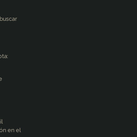
 buscar
ota:
e
l
ón en el