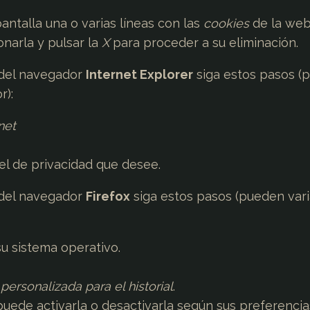
pantalla una o varias líneas con las
cookies
de la we
onarla y pulsar la
X
para proceder a su eliminación.
del navegador
Internet Explorer
siga estos pasos (
r):
net
vel de privacidad que desee.
del navegador
Firefox
siga estos pasos (pueden vari
u sistema operativo.
personalizada para el historial
.
 puede activarla o desactivarla según sus preferencia