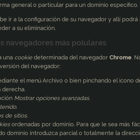
orma general o particular para un dominio específico.
e ir a la configuración de su navegador y allí podrá
der a su eliminación.
os navegadores más polulares
 a una
cookie
determinada del navegador
Chrome
. N
 versión del navegador:
ediante el menú Archivo o bien pinchando el icono d
a derecha.
opción
Mostrar opciones avanzadas
.
tenido
.
s de sitios
.
kies
ordenadas por dominio. Para que le sea más fáci
 dominio introduzca parcial o totalmente la direcci