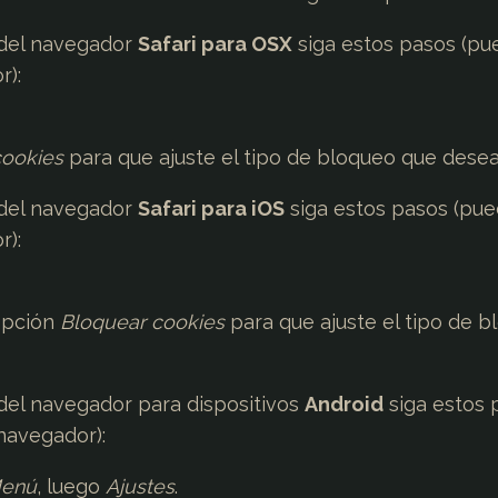
del navegador
Safari para OSX
siga estos pasos (p
r):
cookies
para que ajuste el tipo de bloqueo que desea 
del navegador
Safari para iOS
siga estos pasos (pu
r):
 opción
Bloquear cookies
para que ajuste el tipo de 
del navegador para dispositivos
Android
siga estos 
 navegador):
enú
, luego
Ajustes
.