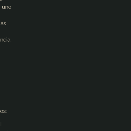
y uno
las
ncia,
os:
l.