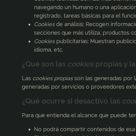
navegando un humano o una aplicación
registrado, tareas básicas para el fun
Cookies
de análisis: Recogen informaci
secciones que más utiliza, productos con
Cookies
publicitarias: Muestran public
idioma, etc.
¿Qué son las
cookies
propias y la
Las
cookies propias
son las generadas por l
generadas por servicios o proveedores exte
¿Qué ocurre si desactivo las
coo
Para que entienda el alcance que puede ten
No podrá compartir contenidos de esa w