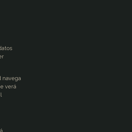
datos
er
ed navega
me verá
l
tá