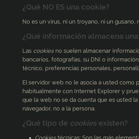
¿Qué NO ES una cookie?
No es un virus, ni un troyano, ni un gusano,
¿Qué información almacena un
Las
cookies
no suelen almacenar informació
bancarios, fotografías, su DNI o informació
técnico, preferencias personales, personali
El servidor web no le asocia a usted como 
habitualmente con Internet Explorer y pru
que la web no se da cuenta que es usted la
navegador, no a la persona.
¿Qué tipo de
cookies
existen?
Cookies
técnicas: Son las más elementa