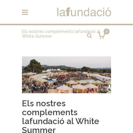
Els nostres complements lafundació al
0
White Summer
Els nostres
complements
lafundació al White
Summer