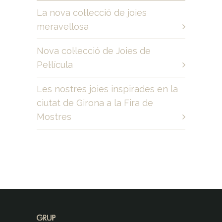
La nova col·lecció de joies
meravellosa
Nova col·lecció de Joies de
Pel·lícula
Les nostres joies inspirades en la
ciutat de Girona a la Fira de
Mostres