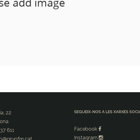
SEGUEIX-NOS A LES XARXES SOCI
ia, 22
rona
Facebook
237 611
Instagram
io@
grupfrn.cat