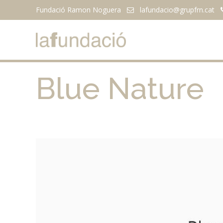
Fundació Ramon Noguera
lafundacio@
grupfrn.cat
Blue Nature