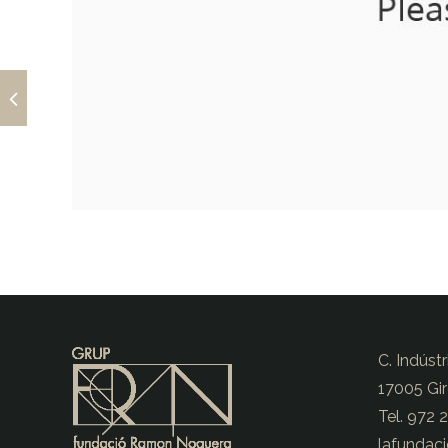
C. Indústr
17005 Gi
Tel. 972 
lafundac