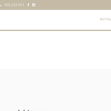
972 237 611
BOTIG