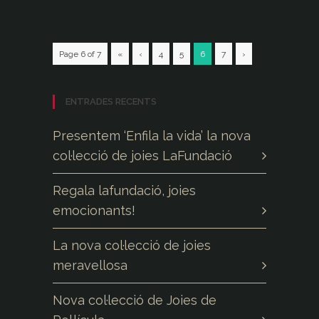
Page 6 of 7
«
‹
4
5
6
7
›
ENTRADES RECENTS
Presentem ‘Enfila la vida’ la nova
col·lecció de joies LaFundació
Regala lafundació, joies
emocionants!
La nova col·lecció de joies
meravellosa
Nova col·lecció de Joies de